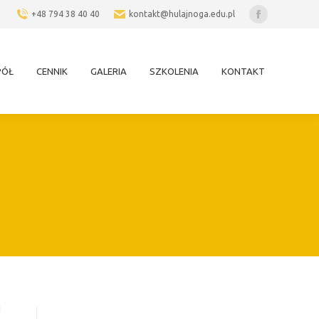
+48 794 38 40 40
kontakt@hulajnoga.edu.pl
Facebook
page
opens
PÓŁ
CENNIK
GALERIA
SZKOLENIA
KONTAKT
in
new
window