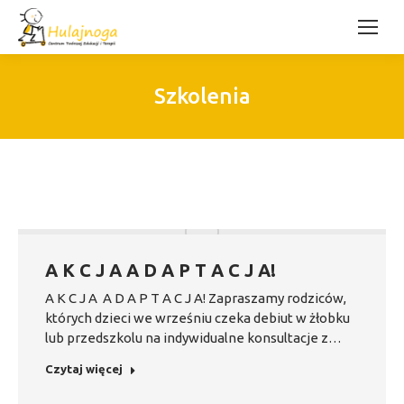
Szkolenia
A K C J A A D A P T A C J A!
A K C J A A D A P T A C J A! Zapraszamy rodziców,
których dzieci we wrześniu czeka debiut w żłobku
lub przedszkolu na indywidualne konsultacje z…
Czytaj więcej