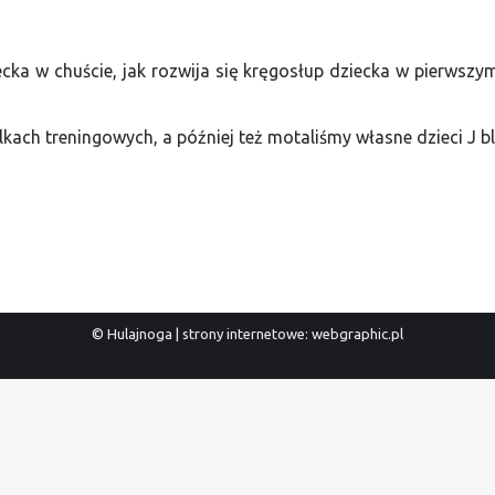
iecka w chuście, jak rozwija się kręgosłup dziecka w pierwszy
ach treningowych, a później też motaliśmy własne dzieci J b
© Hulajnoga | strony internetowe: webgraphic.pl