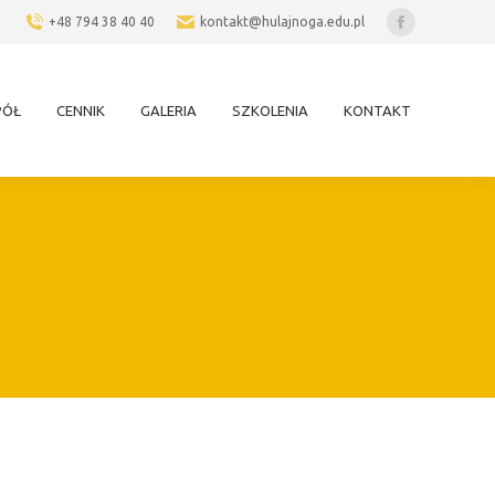
+48 794 38 40 40
kontakt@hulajnoga.edu.pl
Facebook
page
opens
PÓŁ
CENNIK
GALERIA
SZKOLENIA
KONTAKT
in
new
window